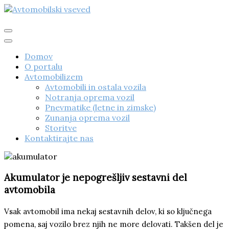
Skip
to
content
Avtomobilski vseved
Domov
O portalu
Avtomobilizem
Avtomobili in ostala vozila
Notranja oprema vozil
Pnevmatike (letne in zimske)
Zunanja oprema vozil
Storitve
Kontaktirajte nas
Akumulator je nepogrešljiv sestavni del
avtomobila
Vsak avtomobil ima nekaj sestavnih delov, ki so ključnega
pomena, saj vozilo brez njih ne more delovati. Takšen del je