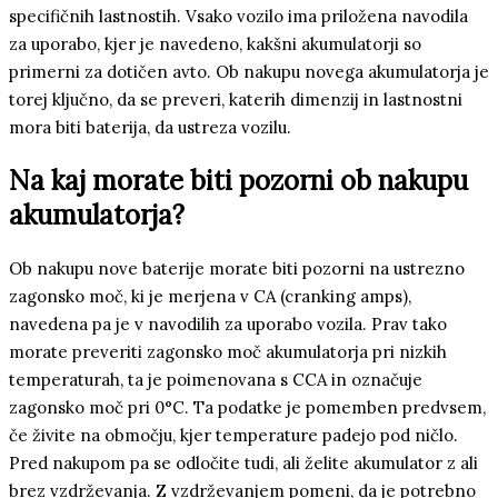
specifičnih lastnostih. Vsako vozilo ima priložena navodila
za uporabo, kjer je navedeno, kakšni akumulatorji so
primerni za dotičen avto. Ob nakupu novega akumulatorja je
torej ključno, da se preveri, katerih dimenzij in lastnostni
mora biti baterija, da ustreza vozilu.
Na kaj morate biti pozorni ob nakupu
akumulatorja?
Ob nakupu nove baterije morate biti pozorni na ustrezno
zagonsko moč, ki je merjena v CA (cranking amps),
navedena pa je v navodilih za uporabo vozila. Prav tako
morate preveriti zagonsko moč akumulatorja pri nizkih
temperaturah, ta je poimenovana s CCA in označuje
zagonsko moč pri 0°C. Ta podatke je pomemben predvsem,
če živite na območju, kjer temperature padejo pod ničlo.
Pred nakupom pa se odločite tudi, ali želite akumulator z ali
brez vzdrževanja. Z vzdrževanjem pomeni, da je potrebno