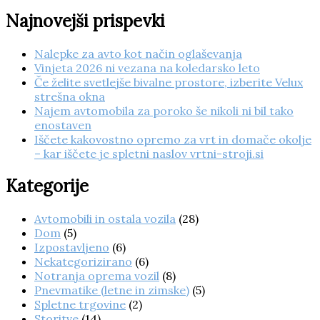
Najnovejši prispevki
Nalepke za avto kot način oglaševanja
Vinjeta 2026 ni vezana na koledarsko leto
Če želite svetlejše bivalne prostore, izberite Velux
strešna okna
Najem avtomobila za poroko še nikoli ni bil tako
enostaven
Iščete kakovostno opremo za vrt in domače okolje
– kar iščete je spletni naslov vrtni-stroji.si
Kategorije
Avtomobili in ostala vozila
(28)
Dom
(5)
Izpostavljeno
(6)
Nekategorizirano
(6)
Notranja oprema vozil
(8)
Pnevmatike (letne in zimske)
(5)
Spletne trgovine
(2)
Storitve
(14)