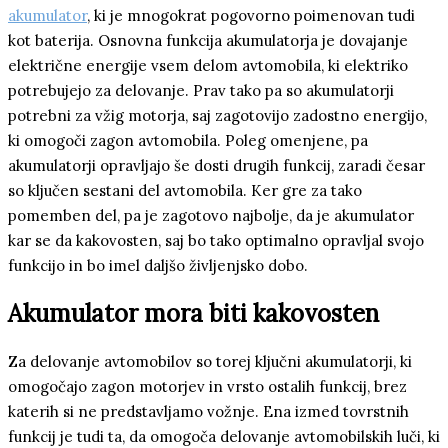
akumulator
, ki je mnogokrat pogovorno poimenovan tudi
kot baterija. Osnovna funkcija akumulatorja je dovajanje
električne energije vsem delom avtomobila, ki elektriko
potrebujejo za delovanje. Prav tako pa so akumulatorji
potrebni za vžig motorja, saj zagotovijo zadostno energijo,
ki omogoči zagon avtomobila. Poleg omenjene, pa
akumulatorji opravljajo še dosti drugih funkcij, zaradi česar
so ključen sestani del avtomobila. Ker gre za tako
pomemben del, pa je zagotovo najbolje, da je akumulator
kar se da kakovosten, saj bo tako optimalno opravljal svojo
funkcijo in bo imel daljšo življenjsko dobo.
Akumulator mora biti kakovosten
Za delovanje avtomobilov so torej ključni akumulatorji, ki
omogočajo zagon motorjev in vrsto ostalih funkcij, brez
katerih si ne predstavljamo vožnje. Ena izmed tovrstnih
funkcij je tudi ta, da omogoča delovanje avtomobilskih luči, ki