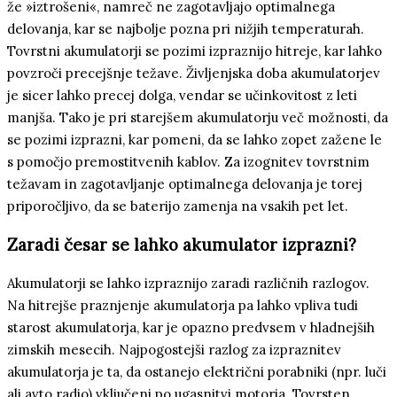
že »iztrošeni«, namreč ne zagotavljajo optimalnega
delovanja, kar se najbolje pozna pri nižjih temperaturah.
Tovrstni akumulatorji se pozimi izpraznijo hitreje, kar lahko
povzroči precejšnje težave. Življenjska doba akumulatorjev
je sicer lahko precej dolga, vendar se učinkovitost z leti
manjša. Tako je pri starejšem akumulatorju več možnosti, da
se pozimi izprazni, kar pomeni, da se lahko zopet zažene le
s pomočjo premostitvenih kablov. Za izognitev tovrstnim
težavam in zagotavljanje optimalnega delovanja je torej
priporočljivo, da se baterijo zamenja na vsakih pet let.
Zaradi česar se lahko akumulator izprazni?
Akumulatorji se lahko izpraznijo zaradi različnih razlogov.
Na hitrejše praznjenje akumulatorja pa lahko vpliva tudi
starost akumulatorja, kar je opazno predvsem v hladnejših
zimskih mesecih. Najpogostejši razlog za izpraznitev
akumulatorja je ta, da ostanejo električni porabniki (npr. luči
ali avto radio) vključeni po ugasnitvi motorja. Tovrsten