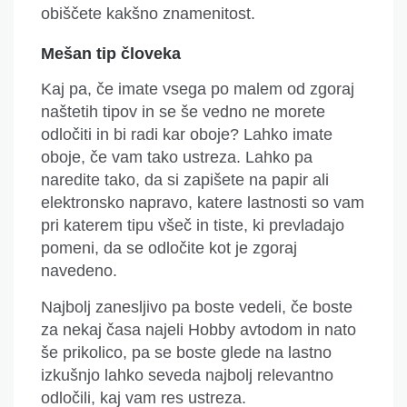
obiščete kakšno znamenitost.
M
ešan tip človeka
Kaj pa, če imate vsega po malem od zgoraj
naštetih tipov in se še vedno ne morete
odločiti in bi radi kar oboje? Lahko imate
oboje, če vam tako ustreza. Lahko pa
naredite tako, da si zapišete na papir ali
elektronsko napravo, katere lastnosti so vam
pri katerem tipu
všeč in
tiste, ki prevladajo
pomeni
,
da
se odločite
kot je zgoraj
navedeno.
Najbolj zanesljivo pa boste vedeli, če boste
za nekaj časa najeli Hobby avtodom in nato
še prikolico, pa se boste glede na lastno
izkušnjo lahko seveda najbolj relevantno
odločili, kaj vam res ustreza.