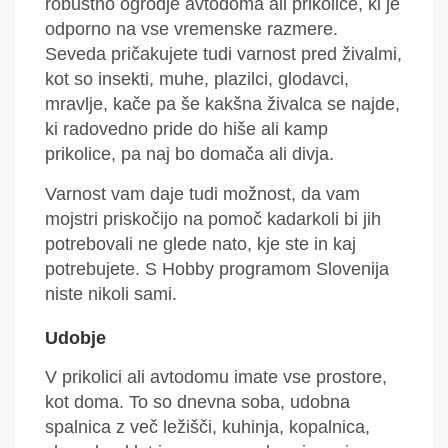
robustno ogrodje avtodoma ali prikolice, ki je
odporno na vse vremenske razmere.
Seveda pričakuje
te
tudi varnost pred živalmi,
kot so insekti, muhe, plazilci, glodavci,
mravlje, kače pa še kakšna
živalca
se najde,
ki radovedno pride do hiše ali kamp
prikolice, pa naj bo domača ali divja.
Varnost vam daje tudi možnost, da vam
mojstri priskočijo na pomoč kadarkoli bi jih
potrebovali ne glede nato, kje ste in kaj
potrebujete. S Hobby programom Slovenija
niste nikoli sami.
Udobje
V prikolici ali avtodomu imate vse prostore,
kot doma. To so dnevna soba, udobna
spalnica z več ležišči, kuhinja, kopalnica,