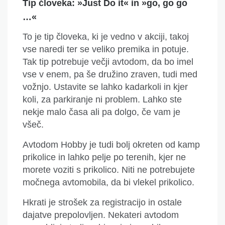
Tip človeka: »Just Do it« in »go, go go
…«
To je tip človeka, ki je vedno v akciji, takoj
vse naredi ter se veliko premika in potuje.
Tak tip potrebuje večji avtodom, da bo imel
vse v enem, pa še družino zraven, tudi med
vožnjo. Ustavite se lahko kadarkoli in kjer
koli, za parkiranje ni problem. Lahko ste
nekje malo časa ali pa dolgo, če vam je
všeč.
Avtodom Hobby je tudi bolj okreten od kam
p
prikolice in lahko pelje po terenih, kjer ne
morete voziti s prikolico. Niti ne potrebujete
močnega avtomobila, da bi vlekel prikolico.
Hkrati je strošek za registracijo in ostale
dajatve prepolovljen. Nekateri avtodom