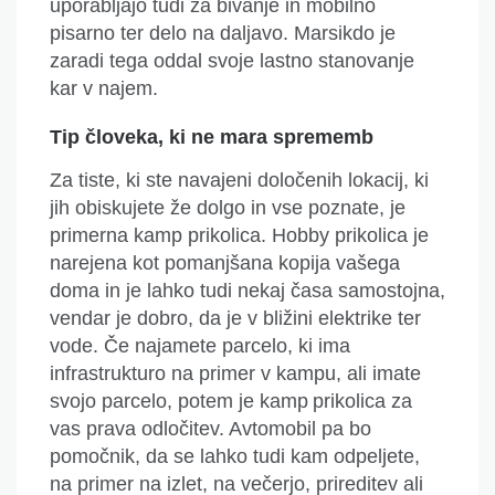
uporabljajo
tudi za bivanje in mobilno
pisarno ter delo na daljavo. Marsikdo je
zaradi tega oddal svoje lastno stanovanje
kar v najem.
Tip človeka, ki ne mara sprememb
Za tiste, ki ste navajeni določenih lokacij, ki
jih obiskujete že dolgo in vse poznate, je
primerna kamp prikolica. Hobby prikolica je
narejena kot pomanjšana kopija vašega
doma in je lahko tudi nekaj časa samostojna,
vendar je dobro, da je v bližini elektrike ter
vode. Če najamete parcelo, ki ima
infrastrukturo na primer v
kampu,
ali imate
svojo parcelo, potem je kam
p
p
rikolica za
vas prava odločitev. Avtomobil pa bo
pomočnik, da se lahko tudi kam odpeljete,
na primer na izlet, na večerjo, prireditev ali