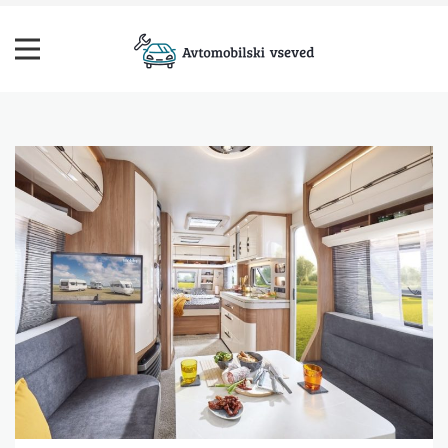
Skip
to
content
Avtomobilski vseved