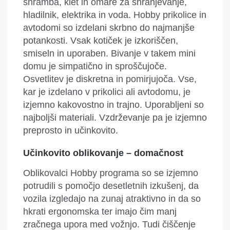
shramba, klet in omare za shranjevanje,
hladilnik, elektrika in voda. Hobby prikolice in
avtodomi so izdelani skrbno do najmanjše
potankosti
. Vsak kotiček je izkoriščen,
smiseln in uporaben.
Bivanje v takem mini
domu je simpatično in sproščujoče.
Osvetlitev je diskretna in pomirjujoča. Vse,
kar je izdelano v prikolici ali avtodomu, je
izjemno kakovostno in trajno.
Uporabljeni so
najboljši materiali. Vzdrževanje pa je izjemno
preprosto in učinkovito.
Učinkovito oblikovanje –
domačnost
Oblikovalci Hobby programa so se izjemno
potrudili s pomočjo desetletnih izkušen
j
, da
vozila izgledajo na zunaj atraktivno in da so
hkrati ergonomska
ter
imajo čim manj
zračnega upora
med vožnjo
. Tudi čiščenje