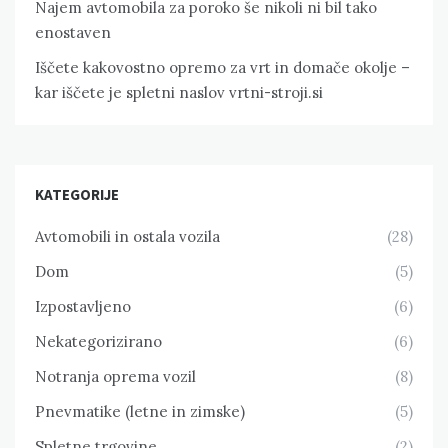
Najem avtomobila za poroko še nikoli ni bil tako
enostaven
Iščete kakovostno opremo za vrt in domače okolje –
kar iščete je spletni naslov vrtni-stroji.si
KATEGORIJE
Avtomobili in ostala vozila
(28)
Dom
(5)
Izpostavljeno
(6)
Nekategorizirano
(6)
Notranja oprema vozil
(8)
Pnevmatike (letne in zimske)
(5)
Spletne trgovine
(2)