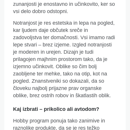
zunanjosti je enostavno in učinkovito, ker so
vsi delo dobro odstopni.
Notranjost je res estetska in lepa na pogled,
kar ljudem daje občutek sreče in
zadovoljstva
ter domačnosti
. Vsi imamo radi
lepe stvari – brez izjeme. Izgled notranjosti
je moderen in urejen. Dizajn je tudi
prilagojen majhnim prostorom tako, da je
izjemno učinkovit. Oblike so čim bolj
zaobljene ter mehke, tako na otip, kot na
pogled.
Znanstveniki so dokazali, da so
človeku najbolj prijazne prav organske
oblike, brez ostrih robov in škatlastih oblik.
K
aj izbrati – prikolico ali avtodom?
Hobby program ponuja tako zanimive in
raznolike produkte, da se je res težko