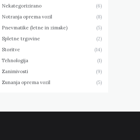
Nekategorizirano
(6)
Notranja oprema vozil
(8)
Pnevmatike (letne in zimske)
(5)
Spletne trgovine
(2)
Storitve
(14)
Tehnologija
(1)
Zanimivosti
(9)
Zunanja oprema vozil
(5)