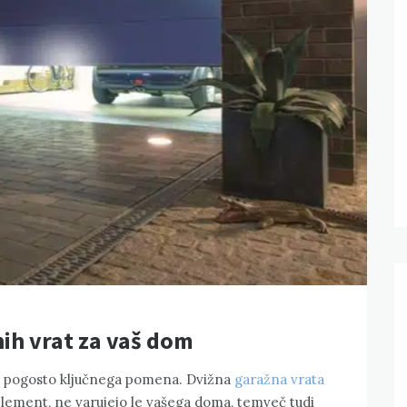
nih vrat za vaš dom
ika pogosto ključnega pomena. Dvižna
garažna vrata
lement, ne varujejo le vašega doma, temveč tudi