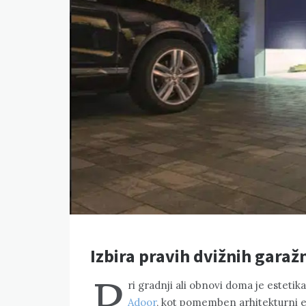
Izbira pravih dvižnih garaž
P
ri gradnji ali obnovi doma je estet
Adoor
, kot pomemben arhitekturni e