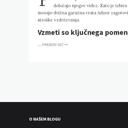
določajo njegov videz. Zato je izbir
morajo dvižna garažna vrata Adoor zagotovit
stroške vzdrževanja.
Vzmeti so ključnega pomen
…
PREBERI VEČ
O NAŠEM BLOGU