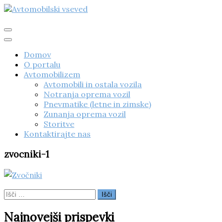
Skip
to
content
Avtomobilski vseved
Domov
O portalu
Avtomobilizem
Avtomobili in ostala vozila
Notranja oprema vozil
Pnevmatike (letne in zimske)
Zunanja oprema vozil
Storitve
Kontaktirajte nas
zvocniki-1
Išči:
Najnovejši prispevki