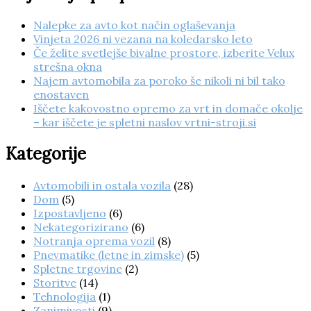
Nalepke za avto kot način oglaševanja
Vinjeta 2026 ni vezana na koledarsko leto
Če želite svetlejše bivalne prostore, izberite Velux
strešna okna
Najem avtomobila za poroko še nikoli ni bil tako
enostaven
Iščete kakovostno opremo za vrt in domače okolje
– kar iščete je spletni naslov vrtni-stroji.si
Kategorije
Avtomobili in ostala vozila
(28)
Dom
(5)
Izpostavljeno
(6)
Nekategorizirano
(6)
Notranja oprema vozil
(8)
Pnevmatike (letne in zimske)
(5)
Spletne trgovine
(2)
Storitve
(14)
Tehnologija
(1)
Zanimivosti
(9)