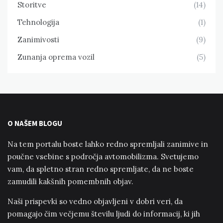
Storitve
(14)
Tehnologija
(1)
Zanimivosti
(9)
Zunanja oprema vozil
(5)
O NAŠEM BLOGU
Na tem portalu boste lahko redno spremljali zanimive in
poučne vsebine s področja avtomobilizma. Svetujemo
vam, da spletno stran redno spremljate, da ne boste
zamudili kakšnih pomembnih objav.
Naši prispevki so vedno objavljeni v dobri veri, da
pomagajo čim večjemu številu ljudi do informacij, ki jih