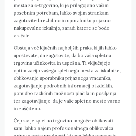
mesta za e-trgovino, ki je prilagojeno vašim
posebnim potrebam, lahko svojim strankam
zagotovite brezhibno in uporabniku prijazno
nakupovalno izkušnjo, zaradi katere se bodo
vračale.
Obstaja več ključnih najboljših praks, ki jih lahko
upoštevate, da zagotovite, da bo vaša spletna
trgovina učinkovita in uspešna. Ti vključujejo
optimizacijo vašega spletnega mesta za iskalnike,
oblikovanje uporabniku prijaznega vmesnika,
zagotavljanje podrobnih informacij o izdelkih,
ponudbo različnih možnosti plačila in pošiljanja
ter zagotavljanje, da je vaše spletno mesto varno
in zaščiteno.
Čeprav je spletno trgovino mogoče oblikovati
sam, lahko najem profesionalnega oblikovalca
prinese vrsto prednosti, ki vam lahko pomagajo