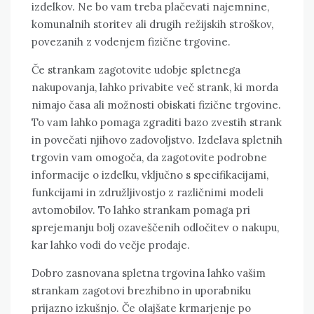
izdelkov. Ne bo vam treba plačevati najemnine,
komunalnih storitev ali drugih režijskih stroškov,
povezanih z vodenjem fizične trgovine.
Če strankam zagotovite udobje spletnega
nakupovanja, lahko privabite več strank, ki morda
nimajo časa ali možnosti obiskati fizične trgovine.
To vam lahko pomaga zgraditi bazo zvestih strank
in povečati njihovo zadovoljstvo. Izdelava spletnih
trgovin vam omogoča, da zagotovite podrobne
informacije o izdelku, vključno s specifikacijami,
funkcijami in združljivostjo z različnimi modeli
avtomobilov. To lahko strankam pomaga pri
sprejemanju bolj ozaveščenih odločitev o nakupu,
kar lahko vodi do večje prodaje.
Dobro zasnovana spletna trgovina lahko vašim
strankam zagotovi brezhibno in uporabniku
prijazno izkušnjo. Če olajšate krmarjenje po