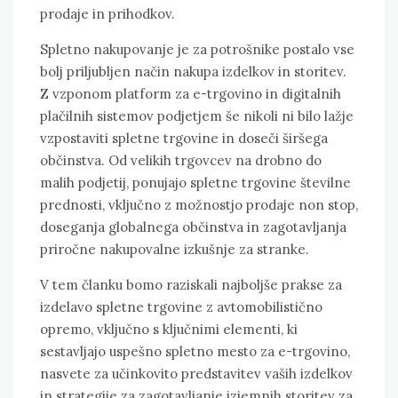
prodaje in prihodkov.
Spletno nakupovanje je za potrošnike postalo vse
bolj priljubljen način nakupa izdelkov in storitev.
Z vzponom platform za e-trgovino in digitalnih
plačilnih sistemov podjetjem še nikoli ni bilo lažje
vzpostaviti spletne trgovine in doseči širšega
občinstva. Od velikih trgovcev na drobno do
malih podjetij, ponujajo spletne trgovine številne
prednosti, vključno z možnostjo prodaje non stop,
doseganja globalnega občinstva in zagotavljanja
priročne nakupovalne izkušnje za stranke.
V tem članku bomo raziskali najboljše prakse za
izdelavo spletne trgovine z avtomobilistično
opremo, vključno s ključnimi elementi, ki
sestavljajo uspešno spletno mesto za e-trgovino,
nasvete za učinkovito predstavitev vaših izdelkov
in strategije za zagotavljanje izjemnih storitev za