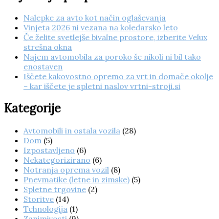
Nalepke za avto kot način oglaševanja
Vinjeta 2026 ni vezana na koledarsko leto
Če želite svetlejše bivalne prostore, izberite Velux
strešna okna
Najem avtomobila za poroko še nikoli ni bil tako
enostaven
Iščete kakovostno opremo za vrt in domače okolje
– kar iščete je spletni naslov vrtni-stroji.si
Kategorije
Avtomobili in ostala vozila
(28)
Dom
(5)
Izpostavljeno
(6)
Nekategorizirano
(6)
Notranja oprema vozil
(8)
Pnevmatike (letne in zimske)
(5)
Spletne trgovine
(2)
Storitve
(14)
Tehnologija
(1)
Zanimivosti
(9)