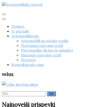
Skip
to
content
Avtomobilski vseved
Domov
O portalu
Avtomobilizem
Avtomobili in ostala vozila
Notranja oprema vozil
Pnevmatike (letne in zimske)
Zunanja oprema vozil
Storitve
Kontaktirajte nas
velux
Išči:
Najnovejši prispevki